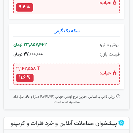
حباب:
9.4 %
سکه یک گرمی
ارزش ذاتی:
23,857,442
تومان
قیمت بازار:
27,000,000
تومان
3,142,558 T
حباب:
11.6 %
ارزش ذاتی بر اساس آخرین نرخ اونس جهانی (4,341.74 دلار) و دلار بازار آزاد
محاسبه شده است.
پیشخوان معاملات آنلاین و خرد فلزات و کریپتو