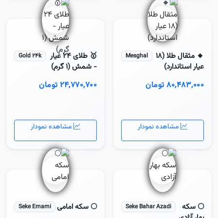
🔸 مثقال طلا (۱۸
🥇 طلای 24 عیار
Gold 24k
Mesghal
عیار استاندارد)
- شمش (1 گرم)
۸۰,۴۸۳,۰۰۰ تومان
۲۴,۷۷۰,۷۰۰ تومان
مشاهده نمودار
مشاهده نمودار
🌕 سکه
🌕 سکه امامی
Seke Emami
Seke Bahar Azadi
بهار آزادی