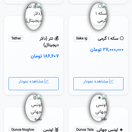
🌕 سکه 1 گرمی
💰 تتر (دلار
Tether
Seke 1g
دیجیتال)
۲۷,۰۰۰,۰۰۰ تومان
۱۸۶,۶۰۷ تومان
مشاهده نمودار
مشاهده نمودار
🔸 اونس جهانی
🥈 اونس
Ounce Noghre
Ounce Tala