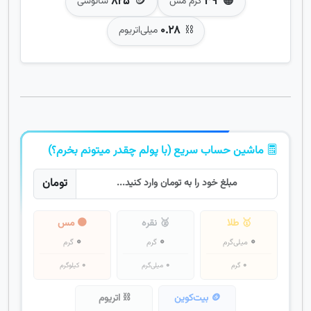
۸۲۵
🪙
۳۹
🟠
گرم مس
ساتوشی
۰.۲۸
⛓️
میلی‌اتریوم
ماشین حساب سریع (با پولم چقدر میتونم بخرم؟)
تومان
🥇 طلا
🥈 نقره
🟠 مس
۰
۰
۰
میلی‌گرم
گرم
گرم
۰
۰
۰
گرم
میلی‌گرم
کیلوگرم
🪙 بیت‌کوین
⛓️ اتریوم