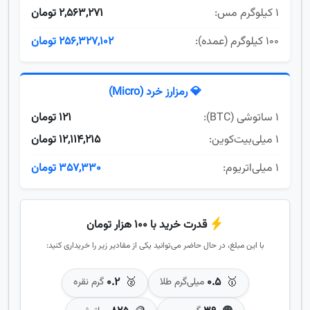
۱ کیلوگرم مس:
2,563,271 تومان
۱۰۰ کیلوگرم (عمده):
256,327,102 تومان
💎 رمزارز خرد (Micro)
۱ ساتوشی (BTC):
121 تومان
۱ میلی‌بیت‌کوین:
12,114,215 تومان
۱ میلی‌اتریوم:
357,330 تومان
قدرت خرید با ۱۰۰ هزار تومان
با این مبلغ، در حال حاضر می‌توانید یکی از مقادیر زیر را خریداری کنید:
۰.۲
🥈
۰.۵
🥇
میلی‌گرم طلا
گرم نقره