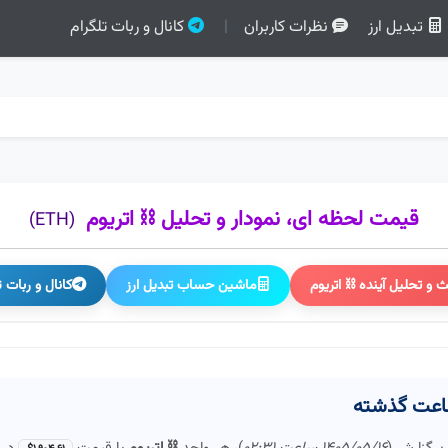
تبدیل ارز
نظرات کاربران
|
کانال و ربات تلگرام
قیمت لحظه ای، نمودار و تحلیل ⛓️ اتریوم
(ETH)
 و تحلیل آینده ⛓️ اتریوم
ماشین حساب تبدیل ارز
کانال و ربات ت
ن گزارش (
۱۴۰۵/۰۵/۱۶ ساعت ۰۲:۳۱
)، هر واحد
⛓️ اتریوم
با قیمت
در ب