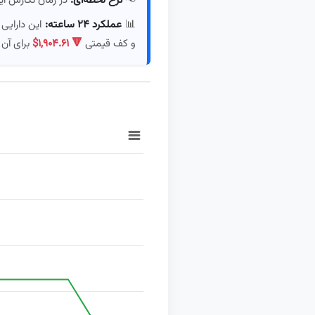
📊
عملکرد ۲۴ ساعته:
این دارایی
و کف قیمتی
$۱,۹۰۴.۶۱ 🔻
برای آن
Chart
ation chart with 2 data series.
ing Time, and navigator-x-axis.
g values, and navigator-y-axis.