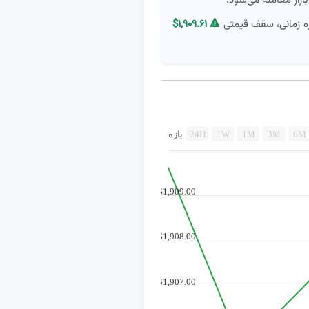
زه زمانی، سقف قیمتی
$۱,۹۰۹.۶۱ 🔺
6M
3M
1M
1W
24H
بازه
$1,909.00
$1,908.00
$1,907.00