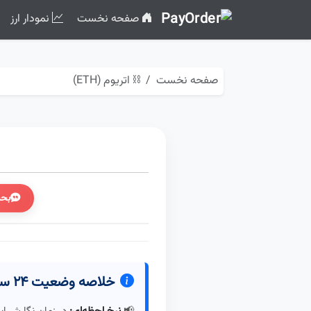
صفحه نخست
نمودار ارز
صفحه نخست
⛓️ اتریوم (ETH)
بحث
خلاصه وضعیت ۲۴ ساعت گذشته
📢
نرخ لحظه‌ای:
در زمان نگارش ای