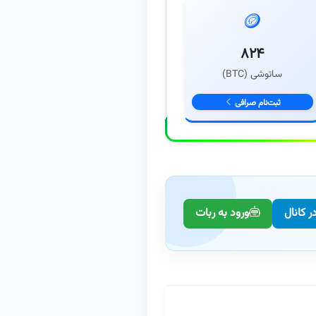
🪙
۸۲۴
ساتوشی (BTC)
ثبت‌نام صرافی
 کانال
ورود به ربات