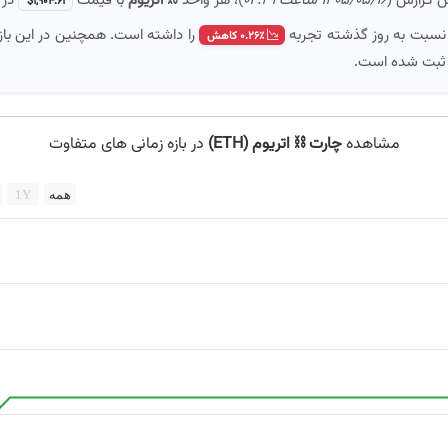
$۱,۹۰۴.۶۱
 نسبت به روز گذشته تجربه
را داشته است. همچنین در این با
۰.۲۶٪ کاهش
 ثبت شده است.
مشاهده
چارت ⛓️ اتریوم (ETH)
در بازه زمانی های متفاوت
همه
1Y
Combin
The chart has 2 X axes display
The chart has 2 Y axes displayin