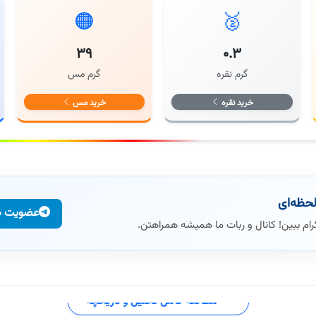
🟠
🥈
۳۹
۰.۳
گرم نقره
گرم مس
خرید نقره
خرید مس
لحظه‌ای
عضویت در
ام ببین! کانال و ربات ما همیشه همراهتن.
مطالعه کامل تحلیل و تاریخچه