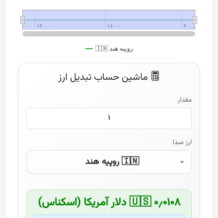
۱۲:۰۰
۱۲:۰۰
۱۶:۰۰
۱۶:۰۰
۲۰…
۲۰…
🇮🇳 روپیه هند
End of interactive chart.
ماشین حساب تبدیل ارز
مقدار
ارز مبدا
🇮🇳 روپیه هند
۰٫۰۱۰۸ 🇺🇸 دلار آمریکا (اسکناس)