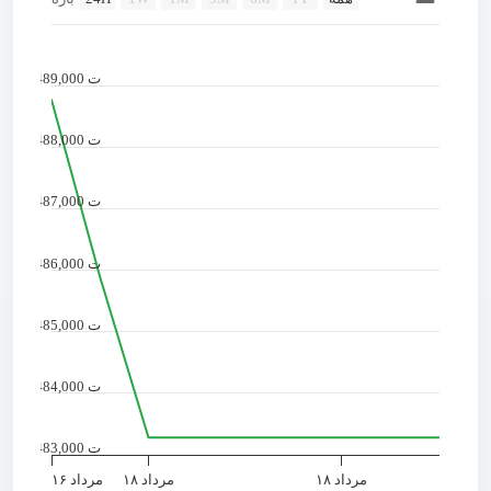
Combination chart with 2 data series.
 chart has 2 X axes displaying Time, and navigator-x-axis.
chart has 2 Y axes displaying values, and navigator-y-axis.
489,000 ت
488,000 ت
487,000 ت
486,000 ت
485,000 ت
484,000 ت
483,000 ت
مرداد ۱۸
مرداد ۱۸
مرداد ۱۶