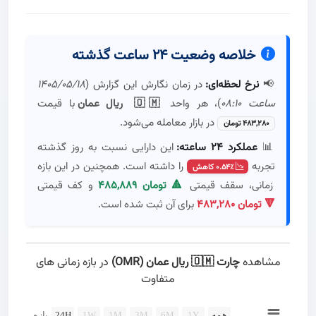
خلاصه وضعیت ۲۴ ساعت گذشته
📢
نرخ لحظه‌ای:
در زمان نگارش این گزارش (
۱۴۰۵/۰۵/۱۸
ساعت ۰۸:۱۰
)، هر واحد
🇴🇲 ریال عمان
با قیمت
در بازار معامله می‌شود.
۴۸۳,۲۸۰ تومان
📊
عملکرد ۲۴ ساعته:
این دارایی نسبت به روز گذشته
تجربه
را داشته است. همچنین در این بازه
۰.۵۴٪ کاهش
زمانی، سقف قیمتی
۴۸۵,۸۸۹ تومان 🔺
و کف قیمتی
۴۸۳,۲۸۰ تومان 🔻
برای آن ثبت شده است.
مشاهده
چارت 🇴🇲 ریال عمان (OMR)
در بازه زمانی های
متفاوت
Chart
همه
1Y
6M
3M
1M
1W
24H
بازه