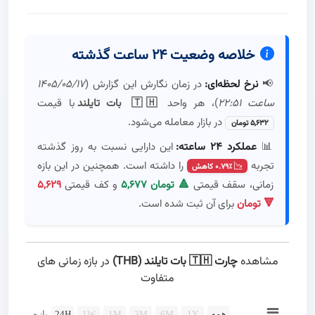
خلاصه وضعیت ۲۴ ساعت گذشته
📢
نرخ لحظه‌ای:
در زمان نگارش این گزارش (
۱۴۰۵/۰۵/۱۷
ساعت ۲۲:۵۱
)، هر واحد
🇹🇭 بات تایلند
با قیمت
در بازار معامله می‌شود.
۵,۶۳۲ تومان
📊
عملکرد ۲۴ ساعته:
این دارایی نسبت به روز گذشته
تجربه
را داشته است. همچنین در این بازه
۰.۷۹٪ کاهش
زمانی، سقف قیمتی
۵,۶۷۷ تومان 🔺
و کف قیمتی
۵,۶۲۹
تومان 🔻
برای آن ثبت شده است.
مشاهده
چارت 🇹🇭 بات تایلند (THB)
در بازه زمانی های
متفاوت
Chart
همه
1Y
6M
3M
1M
1W
24H
بازه